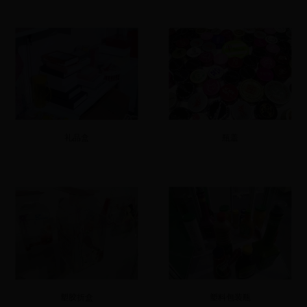
礼品盒
瓶盖
塑胶折盒
塑料包装瓶