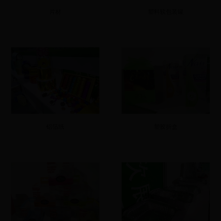
片材
塑料软包装罐
铝箔纸
塑胶折盒