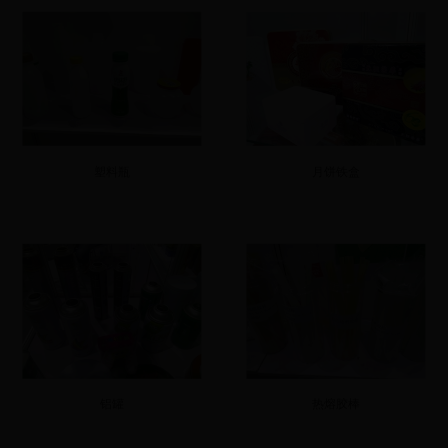
塑料瓶
月饼铁盒
铝罐
热熔胶棒