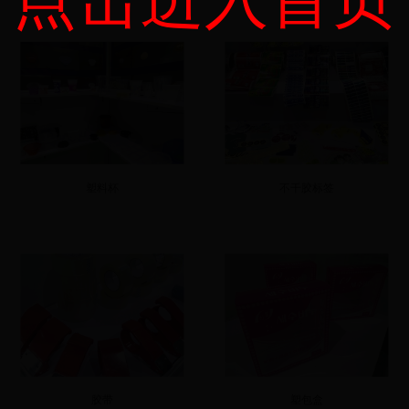
塑料杯
不干胶标签
胶带
塑包盒