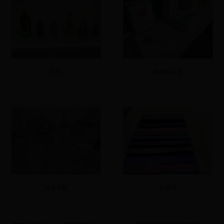
铝瓶
触感包装盒
亚克力瓶
充皮纸