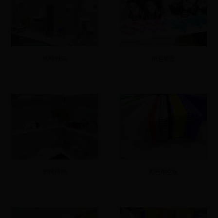
纸杯/纸碗
纸包装盒
塑料杯/碗
彩色中空板