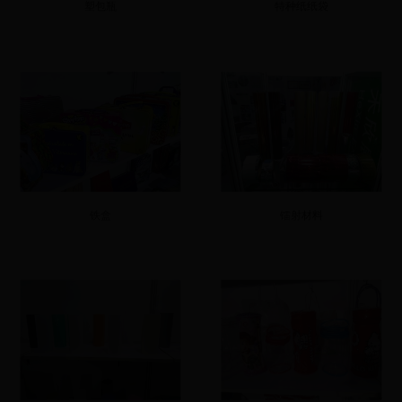
塑包瓶
特种纸纸袋
铁盒
镭射材料