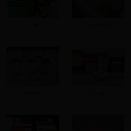
冷储袋
异形软包装袋
抗菌母粒
礼品丝带