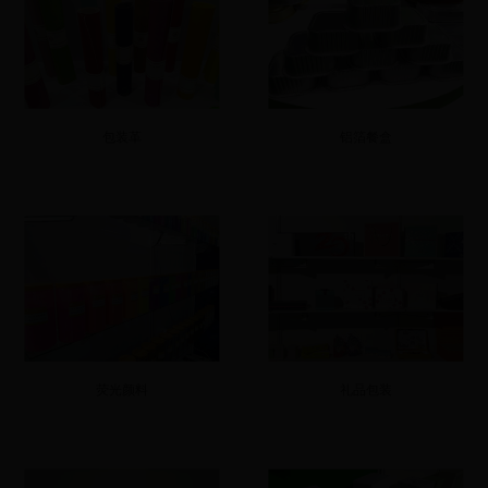
包装革
铝箔餐盒
荧光颜料
礼品包装