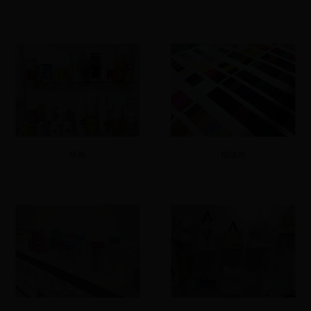
纸杯
植绒布