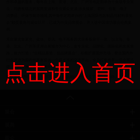
作和卓越的服务，每年在上海、香港、北京、广州等地定期举办十余场专业展
会，均拥有稳定的展商资源和专业观众资源,涉及橡胶、塑料、包装、电子、
消费品、环保节能等领域,其中每年定期举办的“上海国际包装制品与材料展览
会”颇受展商与观众认可，已成为行业品牌展会，并入选中国成功展会经典案
例。
禾欣展览集展览、媒体、资讯、电子商务四大业务板块于一体，以上海、香
港、北京、广州等亚洲会展城市为中心，走专业化、品牌化、国际化的发展道
路，致力打造：“出精品展览，创品牌展会”，积极扩展国外市场，整合国内外
行业资源为国内外商家提供一个高水准的交流平台，全力打造世界一流会展品
点击进入首页
牌，为树立禾欣新形象而开拓进取。
禾欣展览“用心办展，诚信务实”，在会展行业中树立了良好的口碑。
展会
展商
观众