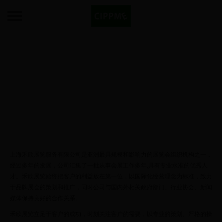
禾欣展览
中国展览领先品牌，国际知名组展机构！
上海禾欣展览服务有限公司是亚洲最具规模和影响力的展览会组织机构之一，
经过多年的发展，公司汇集了一批从事会展工作多年,具有专业水准的优秀人
才。禾欣展览始终把客户的利益放在第一位，以国际化经营理念为标准，致力
于品牌展会的策划和推广，同时公司与国内外相关政府部门、行业协会、新闻
媒体保持良好的合作关系。
禾欣展览立足于客户的成功，时刻关注客户的需要，以专业的策划、严格的操