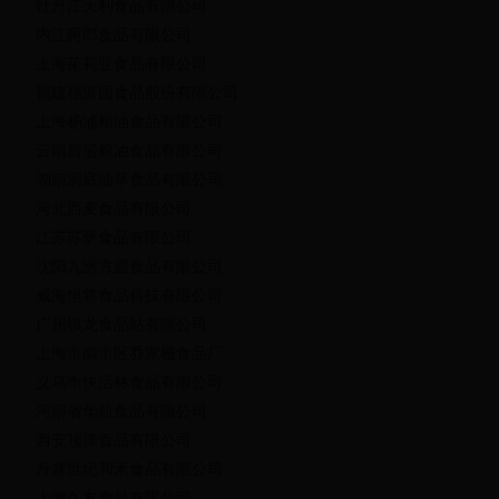
牡丹江天利食品有限公司
内江阿郎食品有限公司
上海茱莉亚食品有限公司
福建福派园食品股份有限公司
上海杨浦粮油食品有限公司
云南昌盛粮油食品有限公司
湖南洞庭仙草食品有限公司
河北西麦食品有限公司
江苏苏萨食品有限公司
沈阳九洲方圆食品有限公司
威海恒将食品科技有限公司
广州镇龙食品站有限公司
上海市南市区乔家栅食品厂
义乌市快活林食品有限公司
河南省华航食品有限公司
西安顶津食品有限公司
丹寨世纪和禾食品有限公司
上海久友食品有限公司