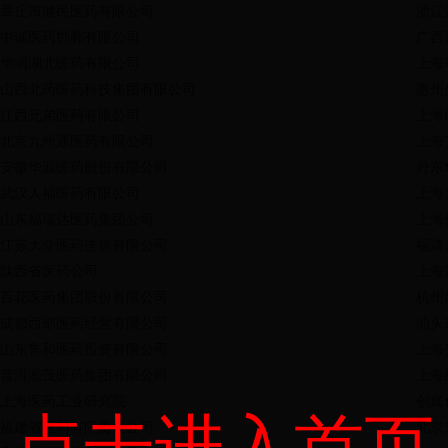
章丘市健民医药有限公司
浙江
中诚医药邯郸有限公司
广西
华润湖北医药有限公司
上海
山西北药医药科技集团有限公司
惠州
江西兄弟医药有限公司
上海
北京九州通医药有限公司
上海
安徽华源医药股份有限公司
丹东
武汉人福医药有限公司
上海
山东福瑞达医药集团公司
上海
江苏大众医药连锁有限公司
福清
陕西省医药公司
上海
百花医药集团股份有限公司
杭州
成都西部医药经营有限公司
汕头
山东鲁和医药投资有限公司
上海
普洱淞茂医药集团有限公司
上海
上海医药工业研究院
创庭
点击进入首页
福建省医药有限责任公司
北京