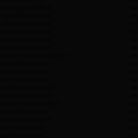
泰州医药高新股份有限公司
广东
安徽阜阳医药集团有限公司
上海
江西五洲医药营销有限公司
浙江
南京卓泰医药科技有限公司
韩佛
绍兴英特大通医药有限公司
上海
山东海王银河医药有限公司
上海
哈药集团人民同泰医药股份有限公司
上海
四川九州通医药有限公司
山东
河南省中诺医药有限公司
江苏
山东九州通医药有限公司
广东
北京鹤年堂医药有限责任公司
上海
中邮医药控股集团有限公司
广州
武汉医药（集团）股份有限公司
江苏
山西省晋城医药药材公司
中姿
中苏医药物流集团有限公司
浙江
浙江中元医药有限公司
娇慕
眉山科际医药有限公司
普洱