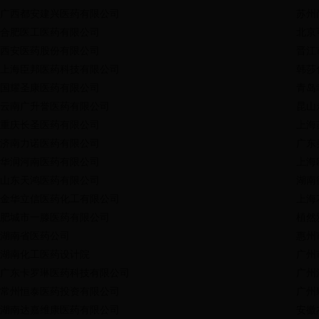
广西都安建兴医药有限公司
苏州
合肥医工医药有限公司
北京
西安医药股份有限公司
晋江
上海臣邦医药科技有限公司
韩莎
国耀圣康医药有限公司
青岛
云南广升誉医药有限公司
昆山
重庆长圣医药有限公司
上海
济南力诺医药有限公司
广东
华润河南医药有限公司
上海
山东天鸿医药有限公司
湖南
金华立信医药化工有限公司
上海
肥城市一滕医药有限公司
植然
湖南省医药公司
惠州
湖南化工医药设计院
广州
广东卡罗琳医药科技有限公司
广州
常州恒泰医药投资有限公司
广州
湖南达嘉维康医药有限公司
安徽