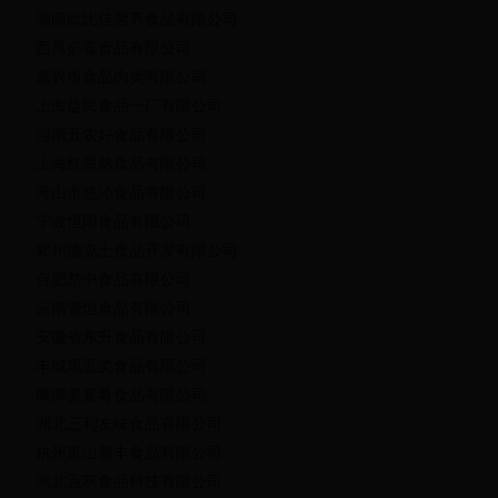
湖南欧比佳营养食品有限公司
西昌必喜食品有限公司
嘉兴市食品肉类有限公司
上海益民食品一厂有限公司
河南五农好食品有限公司
上海红星熟食品有限公司
舟山市慈沁食品有限公司
宁波恒阳食品有限公司
郑州德克士食品开发有限公司
合肥楚中食品有限公司
云南壹恒食品有限公司
安徽省东升食品有限公司
丰城黑五类食品有限公司
鹰潭美宴肴食品有限公司
湖北三利友味食品有限公司
杭州萧山新丰食品有限公司
河北百萃食品科技有限公司