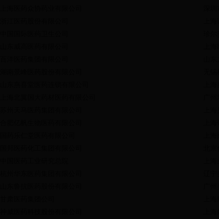
上海医药众协药业有限公司
深圳
浙江医药股份有限公司
上海
中国国际医药卫生公司
珍尔
山东威高医药有限公司
上海
百洋医药集团有限公司
山东
湖南景峰医药股份有限公司
无锡
山东燕喜堂医药连锁有限公司
上海
上海北翼国大药材医药有限公司
广州
苏州天马医药集团有限公司
上海
合肥亿帆生物医药有限公司
上海
国药乐仁堂医药有限公司
上海
国邦医药化工集团有限公司
北京
中国医药工业研究总院
上海
杭州华东医药集团有限公司
辽宁
山东鲁抗医药股份有限公司
广州
甘肃医药集团公司
上海
神威医药科技股份有限公司
上海