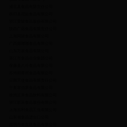
浦北县食品有限责任公司
秭归县屈姑食品有限公司
浙江黄罐食品股份有限公司
陕西广远食品有限责任公司
上海同脉食品有限公司
广西露嘟嘟食品有限公司
山东万泉食品有限公司
湛江市食品企业集团公司
保康县八斗食品有限公司
苏州稻香村食品有限公司
云南天使食品有限责任公司
宁夏塞佰果食品有限公司
徐州正禾食品饮料有限公司
浙江新辰食品股份有限公司
上海吉利食品工业有限公司
山东省食品进出口公司
昆明丹奇宫廷食品有限公司