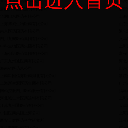
贵州科开医药有限公司
牛尔
唐山永和医药连锁有限公司
济南
华润山东医药有限公司
上海
上海博威生物医药有限公司
山东
南京医药国药有限公司
通化
四川龙舵医药集团有限公司
义乌
中科生物医药集团有限公司
上海
上海创诺医药集团有限公司
富程
广东九州通医药有限公司
河北
海南省医药总公司
山东
上药科园信海医药湖北有限公司
浙江
上海新生源医药集团有限公司
广州
国药控股四川医药股份有限公司
福建
河北诚仁堂医药连锁有限公司
上海
江苏九州通医药有限公司
天津
中国医药集团上海公司
上海
西安天健医药科学研究所
江苏
武汉普安医药有限公司
广州