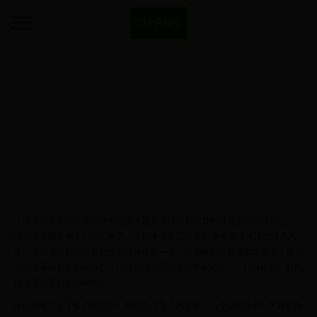
禾欣展览
中国展览领先品牌，国际知名组展机构！
上海禾欣展览服务有限公司是亚洲最具规模和影响力的展览会组织机构之一，
经过多年的发展，公司汇集了一批从事会展工作多年,具有专业水准的优秀人
才。禾欣展览始终把客户的利益放在第一位，以国际化经营理念为标准，致力
于品牌展会的策划和推广，同时公司与国内外相关政府部门、行业协会、新闻
媒体保持良好的合作关系。
禾欣展览立足于客户的成功，时刻关注客户的需要，以专业的策划、严格的操