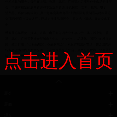
作和卓越的服务，每年在上海、香港、北京、广州等地定期举办十余场专业展
会，均拥有稳定的展商资源和专业观众资源,涉及橡胶、塑料、包装、电子、
消费品、环保节能等领域,其中每年定期举办的“上海国际包装制品与材料展览
会”颇受展商与观众认可，已成为行业品牌展会，并入选中国成功展会经典案
例。
禾欣展览集展览、媒体、资讯、电子商务四大业务板块于一体，以上海、香
港、北京、广州等亚洲会展城市为中心，走专业化、品牌化、国际化的发展道
路，致力打造：“出精品展览，创品牌展会”，积极扩展国外市场，整合国内外
行业资源为国内外商家提供一个高水准的交流平台，全力打造世界一流会展品
点击进入首页
牌，为树立禾欣新形象而开拓进取。
禾欣展览“用心办展，诚信务实”，在会展行业中树立了良好的口碑。
展会
展商
观众