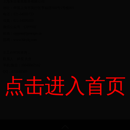
上海禾欣展览服务有限公司
地址：中国上海市闵行区莘福路388号1号楼801
电话：021-64880733
传真：021-64886800
微信公众号：CIPPME
邮箱：
cippme@proexpo.cn
官网：
www.hlcykj.com
非工作时间咨询：
联系人：林辰 先生
手机/微信：18049862162
QQ：671040505
点击进入首页