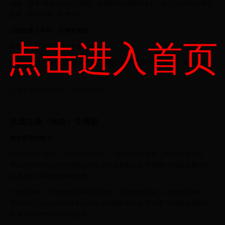
地铁：可乘1号线到人民广场站，换乘8号线至耀华站下，步行7分钟到世博展
览馆；约50分钟；车费5元
上海虹桥火车站—世博展览馆
点击进入首页
出租车：相距25公里；车费约80元；
地铁：2号航站楼 乘2号线至人民广场站换乘8号线至世博展览馆；约40分钟，
车费6元
上海火车站查询热线：021-63179090
轨道交通（地铁）交通篇
地铁耀华路站下
1号线人民广场站，2号线人民广场站，3号线虹口公园站，4号线西藏南站，6
号线高科西路站,9号线陆家浜路站,10号线老西门站, 可换乘8号线直达耀华路
站,再步行7分钟到世博展览馆.
1号线常熟站，2号线静安寺和龙阳路站，3号线镇坪路站，4号线东安路站，6
号线世纪大道站,9号线肇嘉浜路站,10号线虹桥路站, 可换乘7号线直达耀华路
站,再步行7分钟到世博展览馆