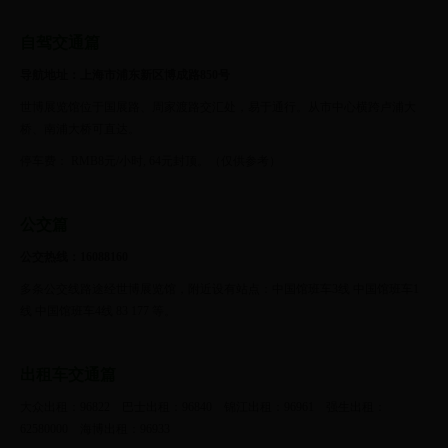
自驾交通篇
导航地址：上海市浦东新区博成路850号
世博展览馆位于国展路、周家渡路交汇处，易于通行。从市中心横跨卢浦大
桥、南浦大桥可直达。
停车费： RMB8元/小时, 64元封顶。（仅供参考）
公交篇
公交热线：16088160
多条公交线路途经世博展览馆，附近设有站点：中国馆班车3线 中国馆班车1
线 中国馆班车4线 83 177 等。
出租车交通篇
大众出租：96822 巴士出租：96840 锦江出租：96961 强生出租：
62580000 海博出租：96933