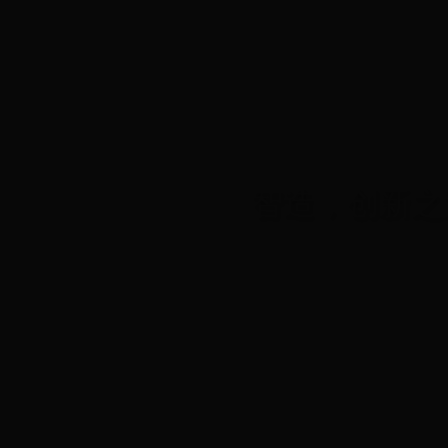
智造，创新之
进入展商专区