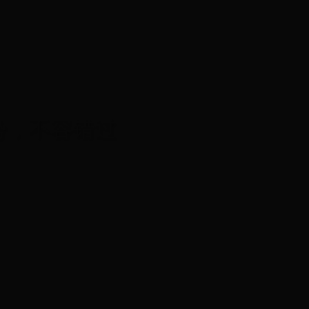
势，不容错过
了解更多