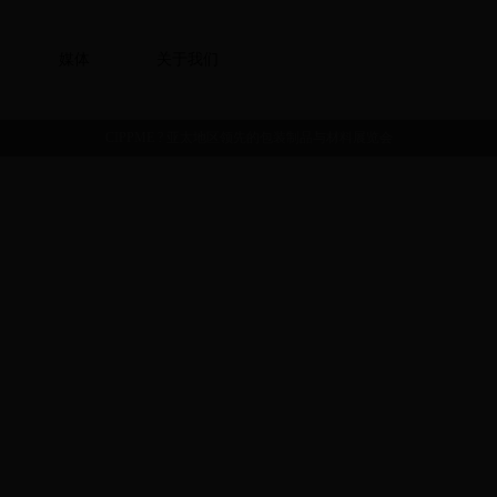
媒体
关于我们
CIPPME ? 亚太地区领先的包装制品与材料展览会