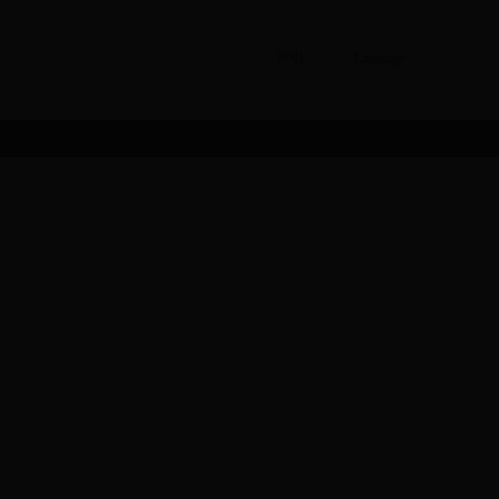
声明
Language