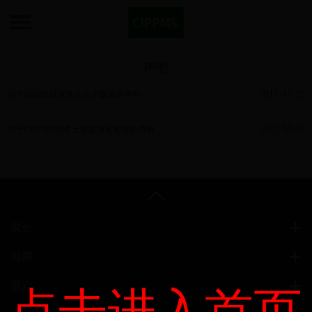
声明
2017-12-25
对于假借我司展览会名义骗展的声明
2017-10-12
关于CIPPME移师上海世博展览馆的声明
展会
展商
观众
点击进入首页