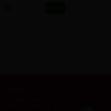
公司简介
禾欣展览集展览、媒体、资讯、电子商务四大业
务板块于一体，以上海、香港、北京、广州等亚